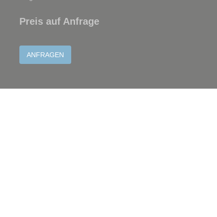
Preis auf Anfrage
ANFRAGEN
AUTOBUS STEPHANY S.ÀR.L.
5, Z.I. In den Allern
L-9911 Troisvierges