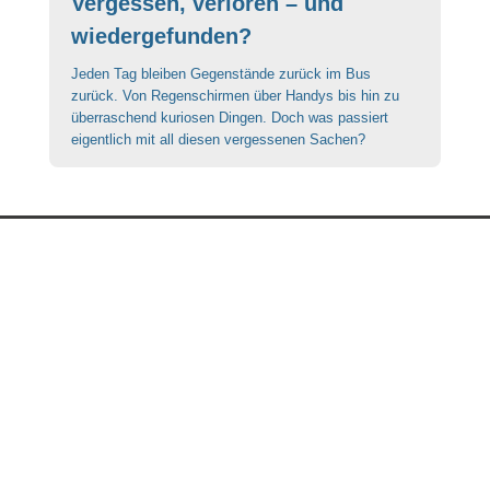
Vergessen, verloren – und
wiedergefunden?
Jeden Tag bleiben Gegenstände zurück im Bus
zurück. Von Regenschirmen über Handys bis hin zu
überraschend kuriosen Dingen. Doch was passiert
eigentlich mit all diesen vergessenen Sachen?
AUTOBUS STEPHANY S.ÀR.L.
5, Z.I. In den Allern
L-9911 Troisvierges
T +352 99 81 32 -1
F +352 97 96 70